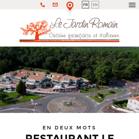
FR
EN
To
nav
EN DEUX MOTS
RESTAURANT LE